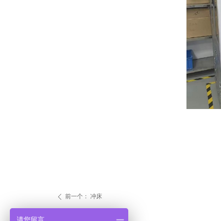
前一个：
冲床
ꄴ
请您留言